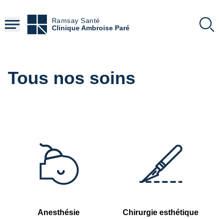
Aller
au
Ramsay Santé
contenu
Clinique Ambroise Paré
principal
Tous nos soins
Anesthésie
Chirurgie esthétique