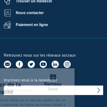
Trouver un médecin
Nous contacter
Paiement en ligne
Retrouvez nous sur les réseaux sociaux
ntre de
Inscrivez-vous à la newsletter
éférences de la
fidentialité
y Services/Santé utilise sur ce site des cookies afin de
nnaliser votre expérience, de fournir un contenu adapté à