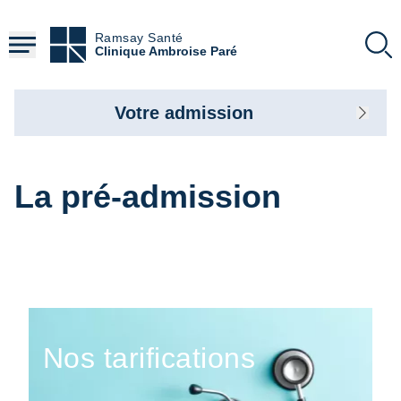
Aller
au
Ramsay Santé
contenu
Clinique Ambroise Paré
principal
Votre admission
La pré-admission
Nos tarifications