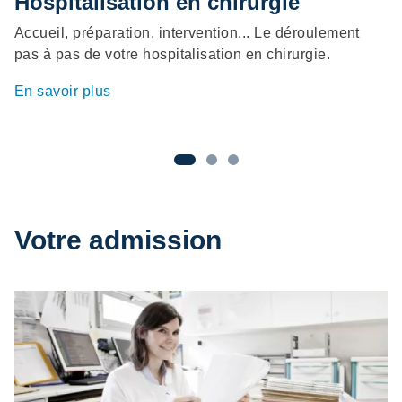
Hospitalisation en chirurgie
H
Accueil, préparation, intervention... Le déroulement
Ad
pas à pas de votre hospitalisation en chirurgie.
ex
en
En savoir plus
En
Votre admission