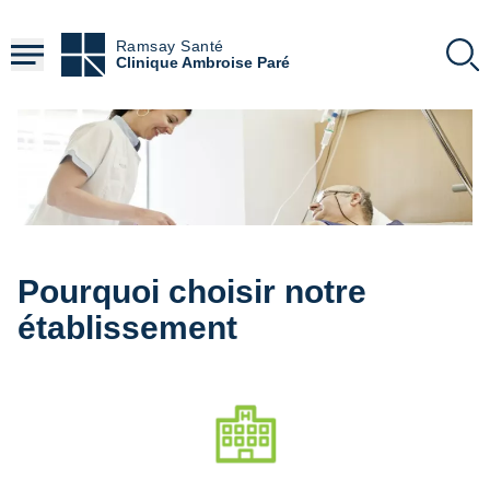
Aller
au
Ramsay Santé
contenu
Clinique Ambroise Paré
principal
Pourquoi choisir notre
établissement