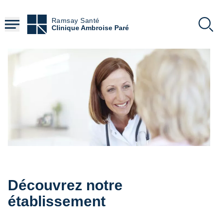
Aller
au
Ramsay Santé
contenu
Clinique Ambroise Paré
principal
Découvrez notre
établissement