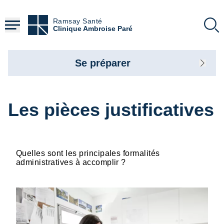
Aller
au
Ramsay Santé
contenu
Clinique Ambroise Paré
principal
Se préparer
Les pièces justificatives
Quelles sont les principales formalités
administratives à accomplir ?