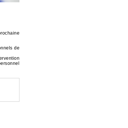
prochaine
onnels de
tervention
personnel