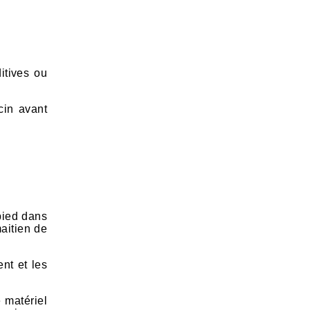
itives ou
cin avant
pied dans
aitien de
ent et les
e matériel