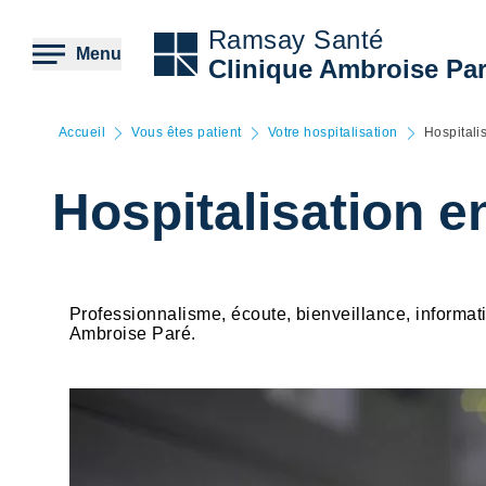
Aller
au
Ramsay Santé
contenu
Menu
Clinique Ambroise Pa
principal
Accueil
Vous êtes patient
Votre hospitalisation
Hospitali
Hospitalisation e
Professionnalisme, écoute, bienveillance, informati
Ambroise Paré.