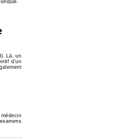
e unique.
e
l). Là, un
ntif d'un
également
e médecin
s examens