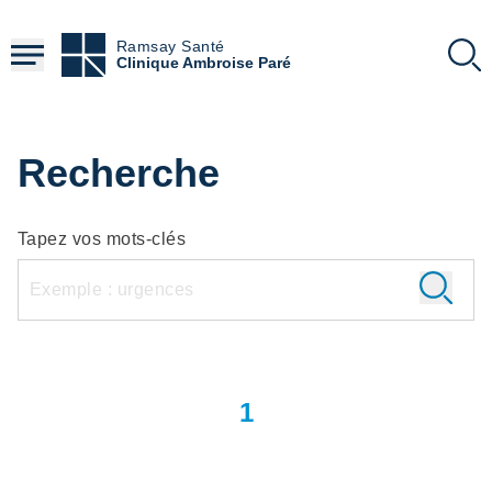
Aller
au
Ramsay Santé
contenu
Clinique Ambroise Paré
principal
Recherche
Tapez vos mots-clés
1