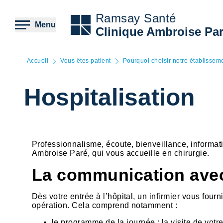
Aller
au
Ramsay Santé
contenu
Menu
Clinique Ambroise Pa
principal
Accueil
Vous êtes patient
Pourquoi choisir notre établissem
Hospitalisation
Professionnalisme, écoute, bienveillance, informati
Ambroise Paré, qui vous accueille en chirurgie.
La communication avec
Dès votre entrée à l’hôpital, un infirmier vous four
opération. Cela comprend notamment :
le programme de la journée : la visite de vot