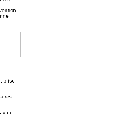
rvention
onnel
: prise
aires,
 avant