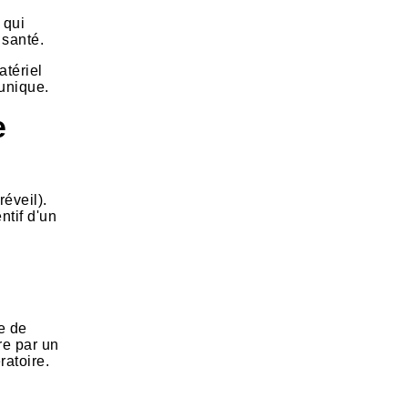
 qui
 santé.
atériel
 unique.
e
réveil).
ntif d'un
e de
re par un
ratoire.