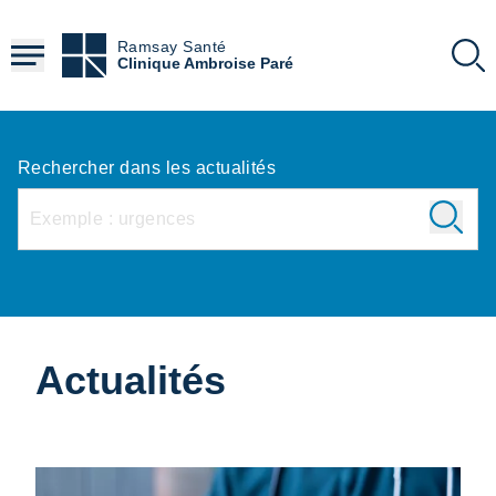
Aller
au
Ramsay Santé
contenu
Clinique Ambroise Paré
principal
Rechercher dans les actualités
Actualités