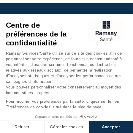
Recrutement
Centre de
préférences de la
Trouver un médecin
confidentialité
Nous contacter
Ramsay Services/Santé utilise sur ce site des cookies afin de
personnaliser votre expérience, de fournir un contenu adapté à
Paiement en ligne
vos intérêts, d’assurer certaines fonctionnalités dont celles
relatives aux réseaux sociaux, de permettre la réalisation
d’'analyses statistiques et d’analyser les performances de nos
campagnes d’information.
Vous pouvez personnaliser votre consentement au moyen des
boutons situés ci-après
Retrouvez nous sur les réseaux sociaux
Pour modifier vos préférences par la suite, cliquez sur le lien
'Préférences de cookies' situé dans le pied de page.
Consentements certifiés par
Refuser
Gérer les cookies
Accepter
Inscrivez-vous à la newsletter