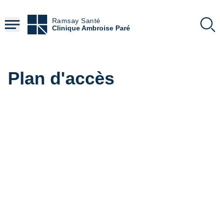
Aller
au
Ramsay Santé
contenu
Clinique Ambroise Paré
principal
Plan d'accès